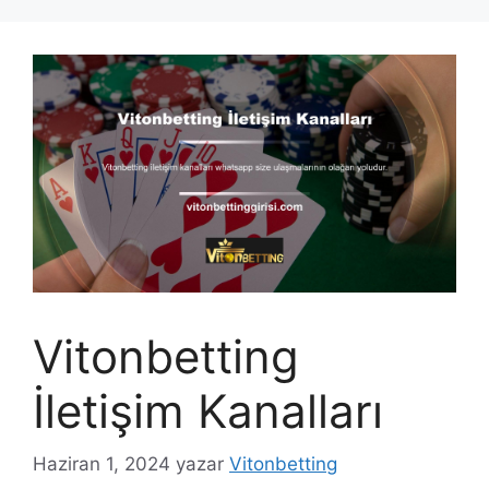
Vitonbetting
İletişim Kanalları
Haziran 1, 2024
yazar
Vitonbetting