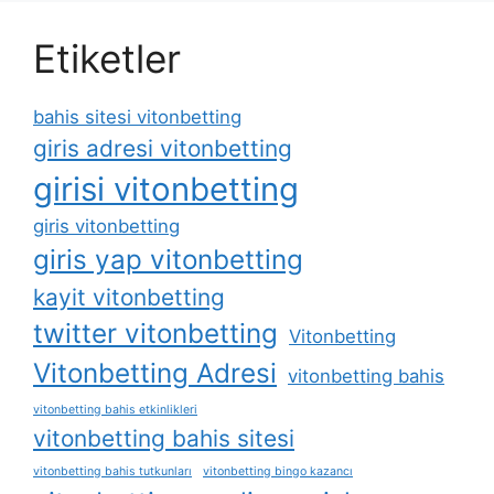
Etiketler
bahis sitesi vitonbetting
giris adresi vitonbetting
girisi vitonbetting
giris vitonbetting
giris yap vitonbetting
kayit vitonbetting
twitter vitonbetting
Vitonbetting
Vitonbetting Adresi
vitonbetting bahis
vitonbetting bahis etkinlikleri
vitonbetting bahis sitesi
vitonbetting bahis tutkunları
vitonbetting bingo kazancı