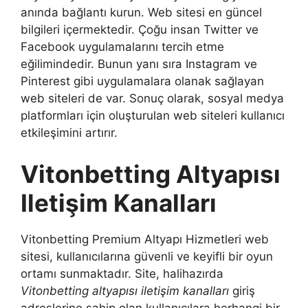
anında bağlantı kurun. Web sitesi en güncel
bilgileri içermektedir. Çoğu insan Twitter ve
Facebook uygulamalarını tercih etme
eğilimindedir. Bunun yanı sıra Instagram ve
Pinterest gibi uygulamalara olanak sağlayan
web siteleri de var. Sonuç olarak, sosyal medya
platformları için oluşturulan web siteleri kullanıcı
etkileşimini artırır.
Vitonbetting Altyapısı
Iletişim Kanalları
Vitonbetting Premium Altyapı Hizmetleri web
sitesi, kullanıcılarına güvenli ve keyifli bir oyun
ortamı sunmaktadır. Site, halihazırda
Vitonbetting altyapısı iletişim kanalları
giriş
adreslerine sahip olan kullanıcılara herhangi bir