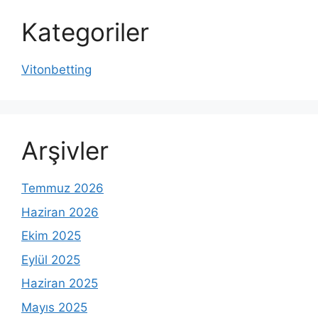
Kategoriler
Vitonbetting
Arşivler
Temmuz 2026
Haziran 2026
Ekim 2025
Eylül 2025
Haziran 2025
Mayıs 2025