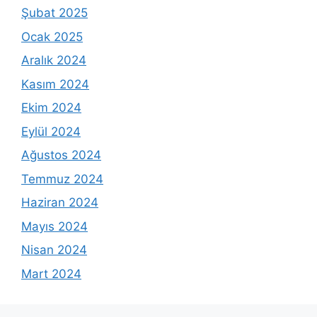
Şubat 2025
Ocak 2025
Aralık 2024
Kasım 2024
Ekim 2024
Eylül 2024
Ağustos 2024
Temmuz 2024
Haziran 2024
Mayıs 2024
Nisan 2024
Mart 2024