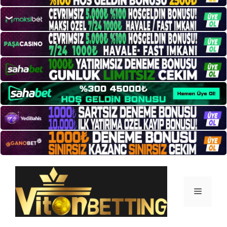
İçeriğe
atla
Menü