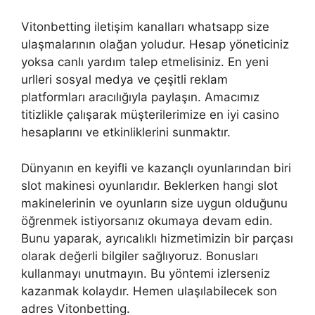
Vitonbetting iletişim kanalları whatsapp size
ulaşmalarının olağan yoludur. Hesap yöneticiniz
yoksa canlı yardım talep etmelisiniz. En yeni
urlleri sosyal medya ve çeşitli reklam
platformları aracılığıyla paylaşın. Amacımız
titizlikle çalışarak müşterilerimize en iyi casino
hesaplarını ve etkinliklerini sunmaktır.
Dünyanın en keyifli ve kazançlı oyunlarından biri
slot makinesi oyunlarıdır. Beklerken hangi slot
makinelerinin ve oyunların size uygun olduğunu
öğrenmek istiyorsanız okumaya devam edin.
Bunu yaparak, ayrıcalıklı hizmetimizin bir parçası
olarak değerli bilgiler sağlıyoruz. Bonusları
kullanmayı unutmayın. Bu yöntemi izlerseniz
kazanmak kolaydır. Hemen ulaşılabilecek son
adres Vitonbetting.