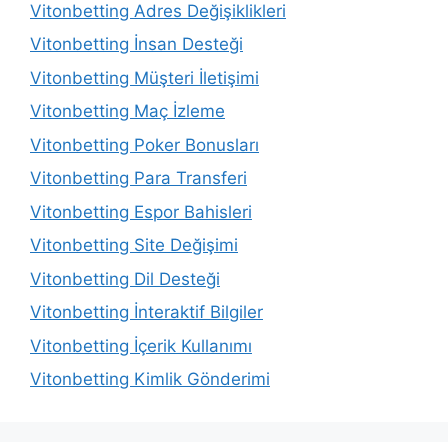
Vitonbetting Adres Değişiklikleri
Vitonbetting İnsan Desteği
Vitonbetting Müşteri İletişimi
Vitonbetting Maç İzleme
Vitonbetting Poker Bonusları
Vitonbetting Para Transferi
Vitonbetting Espor Bahisleri
Vitonbetting Site Değişimi
Vitonbetting Dil Desteği
Vitonbetting İnteraktif Bilgiler
Vitonbetting İçerik Kullanımı
Vitonbetting Kimlik Gönderimi