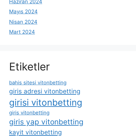
Haziran 2024
Mayıs 2024
Nisan 2024
Mart 2024
Etiketler
bahis sitesi vitonbetting
giris adresi vitonbetting
girisi vitonbetting
giris vitonbetting
giris yap vitonbetting
kayit vitonbetting