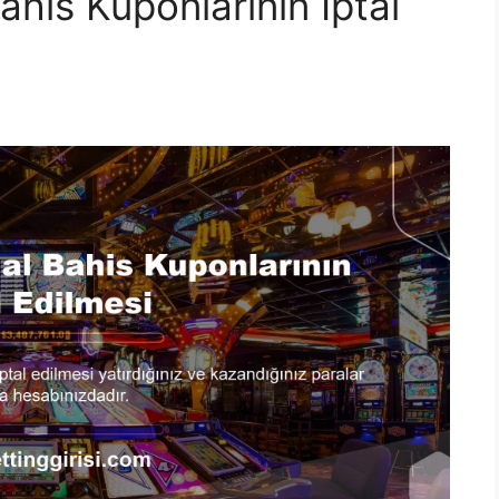
ahis Kuponlarının İptal