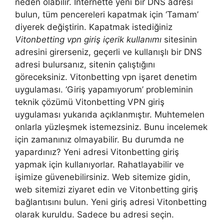
neden olabilir. İnternette yeni bir DNS adresi
bulun, tüm pencereleri kapatmak için ‘Tamam’
diyerek değiştirin. Kapatmak istediğiniz
Vitonbetting vpn giriş içerik kullanımı
sitesinin
adresini girerseniz, geçerli ve kullanışlı bir DNS
adresi bulursanız, sitenin çalıştığını
göreceksiniz. Vitonbetting vpn işaret denetim
uygulaması. ‘Giriş yapamıyorum’ probleminin
teknik çözümü Vitonbetting VPN giriş
uygulaması yukarıda açıklanmıştır. Muhtemelen
onlarla yüzleşmek istemezsiniz. Bunu incelemek
için zamanınız olmayabilir. Bu durumda ne
yapardınız? Yeni adresi Vitonbetting giriş
yapmak için kullanıyorlar. Rahatlayabilir ve
işimize güvenebilirsiniz. Web sitemize gidin,
web sitemizi ziyaret edin ve Vitonbetting giriş
bağlantısını bulun. Yeni giriş adresi Vitonbetting
olarak kuruldu. Sadece bu adresi seçin.