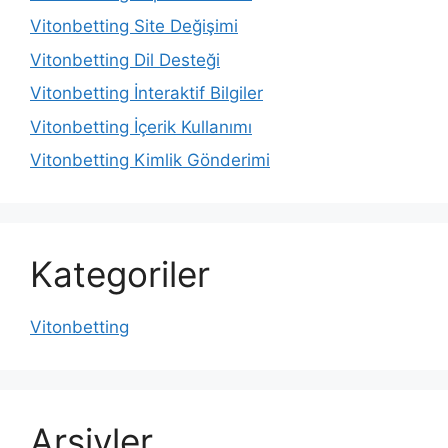
Vitonbetting Site Değişimi
Vitonbetting Dil Desteği
Vitonbetting İnteraktif Bilgiler
Vitonbetting İçerik Kullanımı
Vitonbetting Kimlik Gönderimi
Kategoriler
Vitonbetting
Arşivler