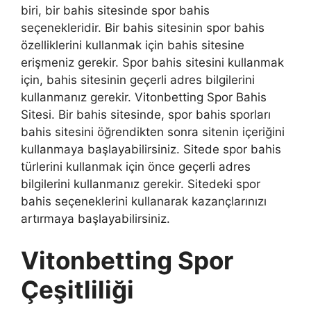
biri, bir bahis sitesinde spor bahis
seçenekleridir. Bir bahis sitesinin spor bahis
özelliklerini kullanmak için bahis sitesine
erişmeniz gerekir. Spor bahis sitesini kullanmak
için, bahis sitesinin geçerli adres bilgilerini
kullanmanız gerekir. Vitonbetting Spor Bahis
Sitesi. Bir bahis sitesinde, spor bahis sporları
bahis sitesini öğrendikten sonra sitenin içeriğini
kullanmaya başlayabilirsiniz. Sitede spor bahis
türlerini kullanmak için önce geçerli adres
bilgilerini kullanmanız gerekir. Sitedeki spor
bahis seçeneklerini kullanarak kazançlarınızı
artırmaya başlayabilirsiniz.
Vitonbetting Spor
Çeşitliliği