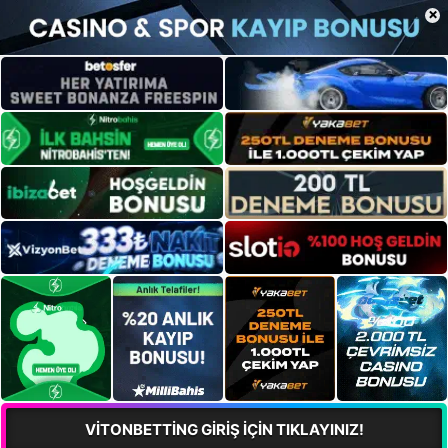
×
VİTONBETTİNG GİRİŞ İÇİN TIKLAYINIZ!