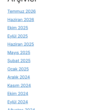
Temmuz 2026
Haziran 2026
Ekim 2025
Eylül 2025
Haziran 2025
Mayıs 2025
Şubat 2025
Ocak 2025
Aralık 2024
Kasım 2024
Ekim 2024
Eylül 2024