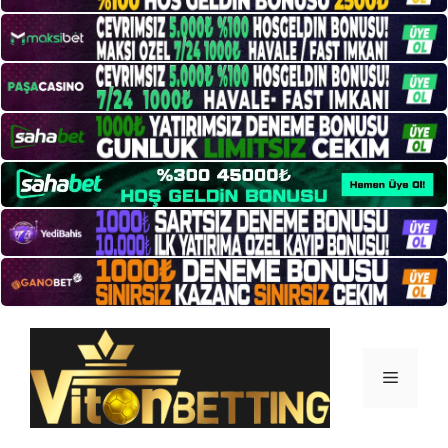
İçeriğe
atla
Menü