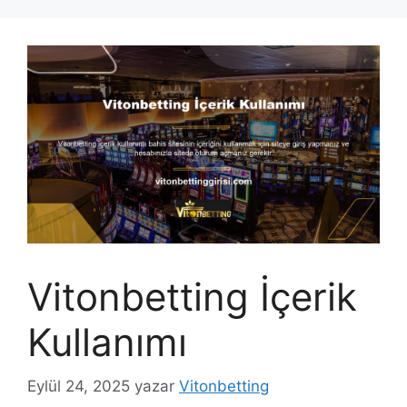
Vitonbetting İçerik
Kullanımı
Eylül 24, 2025
yazar
Vitonbetting