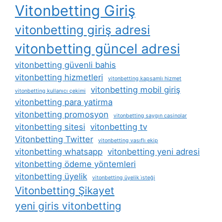
Vitonbetting Giriş
vitonbetting giriş adresi
vitonbetting güncel adresi
vitonbetting güvenli bahis
vitonbetting hizmetleri
vitonbetting kapsamlı hizmet
vitonbetting mobil giriş
vitonbetting kullanıcı çekimi
vitonbetting para yatirma
vitonbetting promosyon
vitonbetting saygın casinolar
vitonbetting sitesi
vitonbetting tv
Vitonbetting Twitter
vitonbetting vasıflı ekip
vitonbetting whatsapp
vitonbetting yeni adresi
vitonbetting ödeme yöntemleri
vitonbetting üyelik
vitonbetting üyelik i̇steği
Vitonbetting Şikayet
yeni giris vitonbetting