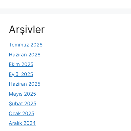
Arşivler
Temmuz 2026
Haziran 2026
Ekim 2025
Eylül 2025
Haziran 2025
Mayıs 2025
Şubat 2025
Ocak 2025
Aralık 2024