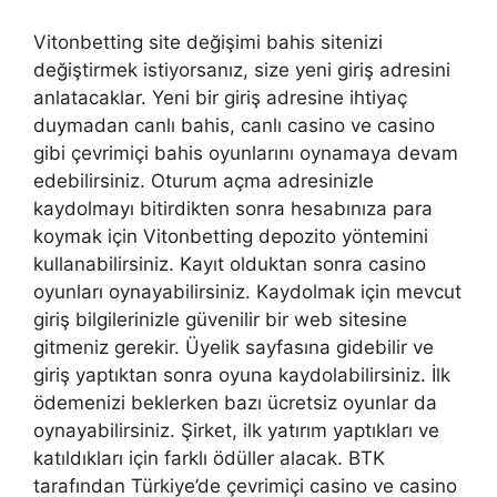
Vitonbetting site değişimi bahis sitenizi
değiştirmek istiyorsanız, size yeni giriş adresini
anlatacaklar. Yeni bir giriş adresine ihtiyaç
duymadan canlı bahis, canlı casino ve casino
gibi çevrimiçi bahis oyunlarını oynamaya devam
edebilirsiniz. Oturum açma adresinizle
kaydolmayı bitirdikten sonra hesabınıza para
koymak için Vitonbetting depozito yöntemini
kullanabilirsiniz. Kayıt olduktan sonra casino
oyunları oynayabilirsiniz. Kaydolmak için mevcut
giriş bilgilerinizle güvenilir bir web sitesine
gitmeniz gerekir. Üyelik sayfasına gidebilir ve
giriş yaptıktan sonra oyuna kaydolabilirsiniz. İlk
ödemenizi beklerken bazı ücretsiz oyunlar da
oynayabilirsiniz. Şirket, ilk yatırım yaptıkları ve
katıldıkları için farklı ödüller alacak. BTK
tarafından Türkiye’de çevrimiçi casino ve casino