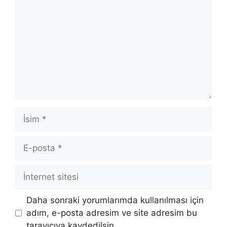
İsim
E-
posta
İnternet
sitesi
Daha sonraki yorumlarımda kullanılması için
adım, e-posta adresim ve site adresim bu
tarayıcıya kaydedilsin.