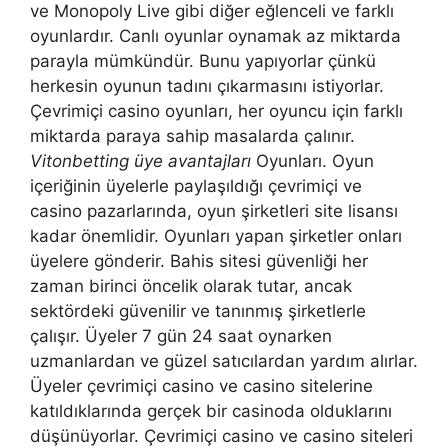
ve Monopoly Live gibi diğer eğlenceli ve farklı
oyunlardır. Canlı oyunlar oynamak az miktarda
parayla mümkündür. Bunu yapıyorlar çünkü
herkesin oyunun tadını çıkarmasını istiyorlar.
Çevrimiçi casino oyunları, her oyuncu için farklı
miktarda paraya sahip masalarda çalınır.
Vitonbetting üye avantajları
Oyunları. Oyun
içeriğinin üyelerle paylaşıldığı çevrimiçi ve
casino pazarlarında, oyun şirketleri site lisansı
kadar önemlidir. Oyunları yapan şirketler onları
üyelere gönderir. Bahis sitesi güvenliği her
zaman birinci öncelik olarak tutar, ancak
sektördeki güvenilir ve tanınmış şirketlerle
çalışır. Üyeler 7 gün 24 saat oynarken
uzmanlardan ve güzel satıcılardan yardım alırlar.
Üyeler çevrimiçi casino ve casino sitelerine
katıldıklarında gerçek bir casinoda olduklarını
düşünüyorlar. Çevrimiçi casino ve casino siteleri