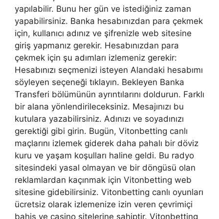
yapılabilir. Bunu her gün ve istediğiniz zaman
yapabilirsiniz. Banka hesabınızdan para çekmek
için, kullanıcı adınız ve şifrenizle web sitesine
giriş yapmanız gerekir. Hesabınızdan para
çekmek için şu adımları izlemeniz gerekir:
Hesabınızı seçmenizi isteyen Alandaki hesabımı
söyleyen seçeneği tıklayın. Bekleyen Banka
Transferi bölümünün ayrıntılarını doldurun. Farklı
bir alana yönlendirileceksiniz. Mesajınızı bu
kutulara yazabilirsiniz. Adınızı ve soyadınızı
gerektiği gibi girin. Bugün, Vitonbetting canlı
maçlarını izlemek giderek daha pahalı bir döviz
kuru ve yaşam koşulları haline geldi. Bu radyo
sitesindeki yasal olmayan ve bir döngüsü olan
reklamlardan kaçınmak için Vitonbetting web
sitesine gidebilirsiniz. Vitonbetting canlı oyunları
ücretsiz olarak izlemenize izin veren çevrimiçi
bahis ve casino sitelerine sahiptir. Vitonbetting