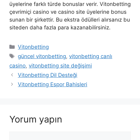
üyelerine farklı türde bonuslar verir. Vitonbetting
çevrimiçi casino ve casino site üyelerine bonus
sunan bir şirkettir. Bu ekstra ödülleri alırsanız bu
siteden daha fazla para kazanabilirsiniz.
Kategoriler
Vitonbetting
Etiketler
güncel vitonbetting
,
vitonbetting canlı
casino
,
vitonbetting site değişimi
Vitonbetting Dil Desteği
Vitonbetting Espor Bahisleri
Yorum yapın
Yorum