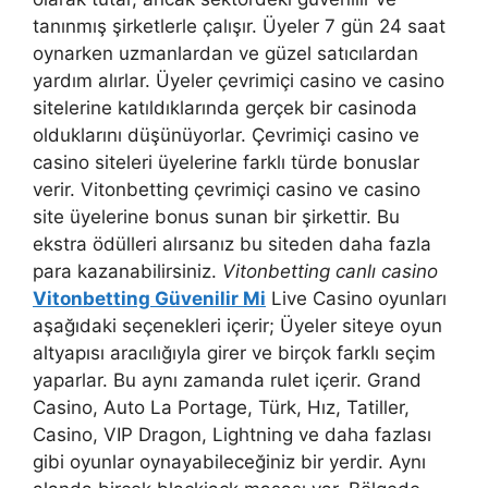
tanınmış şirketlerle çalışır. Üyeler 7 gün 24 saat
oynarken uzmanlardan ve güzel satıcılardan
yardım alırlar. Üyeler çevrimiçi casino ve casino
sitelerine katıldıklarında gerçek bir casinoda
olduklarını düşünüyorlar. Çevrimiçi casino ve
casino siteleri üyelerine farklı türde bonuslar
verir. Vitonbetting çevrimiçi casino ve casino
site üyelerine bonus sunan bir şirkettir. Bu
ekstra ödülleri alırsanız bu siteden daha fazla
para kazanabilirsiniz.
Vitonbetting canlı casino
Vitonbetting Güvenilir Mi
Live Casino oyunları
aşağıdaki seçenekleri içerir; Üyeler siteye oyun
altyapısı aracılığıyla girer ve birçok farklı seçim
yaparlar. Bu aynı zamanda rulet içerir. Grand
Casino, Auto La Portage, Türk, Hız, Tatiller,
Casino, VIP Dragon, Lightning ve daha fazlası
gibi oyunlar oynayabileceğiniz bir yerdir. Aynı