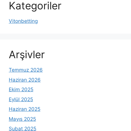
Kategoriler
Vitonbetting
Arşivler
Temmuz 2026
Haziran 2026
Ekim 2025
Eylül 2025
Haziran 2025
Mayıs 2025
Şubat 2025