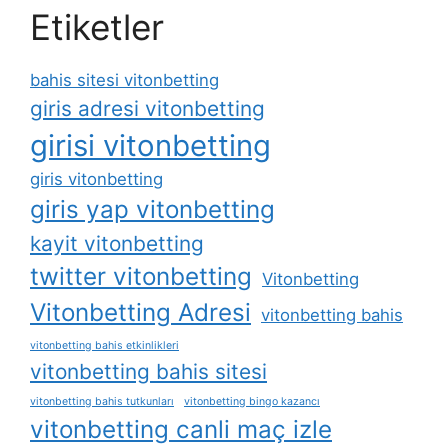
Etiketler
bahis sitesi vitonbetting
giris adresi vitonbetting
girisi vitonbetting
giris vitonbetting
giris yap vitonbetting
kayit vitonbetting
twitter vitonbetting
Vitonbetting
Vitonbetting Adresi
vitonbetting bahis
vitonbetting bahis etkinlikleri
vitonbetting bahis sitesi
vitonbetting bahis tutkunları
vitonbetting bingo kazancı
vitonbetting canli maç izle