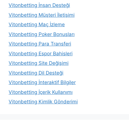
Vitonbetting İnsan Desteği
Vitonbetting Müşteri İletişimi
Vitonbetting Maç İzleme
Vitonbetting Poker Bonusları
Vitonbetting Para Transferi
Vitonbetting Espor Bahisleri
Vitonbetting Site Değişimi
Vitonbetting Dil Desteği
Vitonbetting İnteraktif Bilgiler
Vitonbetting İçerik Kullanımı
Vitonbetting Kimlik Gönderimi