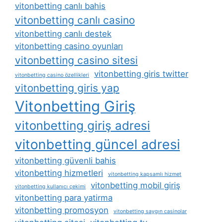
vitonbetting canlı bahis
vitonbetting canlı casino
vitonbetting canlı destek
vitonbetting casino oyunları
vitonbetting casino sitesi
vitonbetting giris twitter
vitonbetting casino özellikleri
vitonbetting giris yap
Vitonbetting Giriş
vitonbetting giriş adresi
vitonbetting güncel adresi
vitonbetting güvenli bahis
vitonbetting hizmetleri
vitonbetting kapsamlı hizmet
vitonbetting mobil giriş
vitonbetting kullanıcı çekimi
vitonbetting para yatirma
vitonbetting promosyon
vitonbetting saygın casinolar