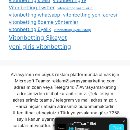
vitonbetting sitesi
vitonbetting tv
Vitonbetting Twitter
vitonbetting vasıflı ekip
vitonbetting whatsapp
vitonbetting yeni adresi
vitonbetting ödeme yöntemleri
vitonbetting üyelik
vitonbetting üyelik i̇steği
Vitonbetting Şikayet
yeni giris vitonbetting
Avrasya'nın en büyük reklam platformunda olmak için
Microsoft Teams:
reklam@avrasyamarketing.com
adresimizden veya Telegram: @Avrasyamarketing
adresimizden irtibat kurabilirsiniz. (Tek iletişim
adreslerimiz teams / telegram ve mail adresimizdir.
Harici hiçbir iletişim adresimiz bulunmamaktadır.
Lütfen itibar etmeyiniz.) Türkiye yasalarına göre 7258
sayılı kanun uyarınca yasa dışı bahis oynamanın
cezaları mevcuttur. Şu an bulunduğunuz site hiç bir