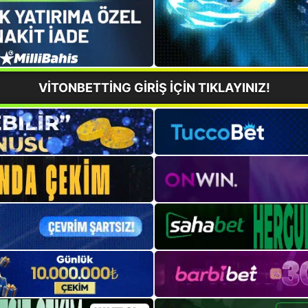
VİTONBETTİNG GİRİŞ İÇİN TIKLAYINIZ!