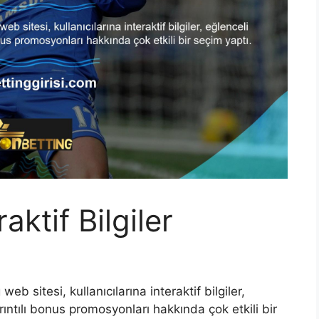
aktif Bilgiler
web sitesi, kullanıcılarına interaktif bilgiler,
rıntılı bonus promosyonları hakkında çok etkili bir