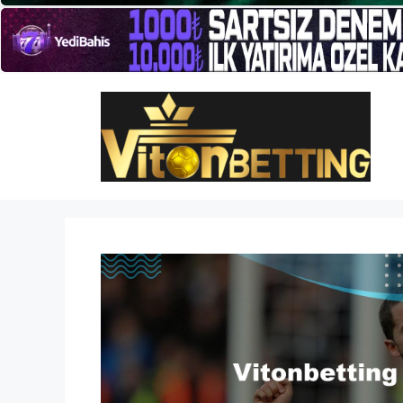
İçeriğe
atla