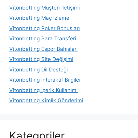
Vitonbetting Müşteri İletişimi
Vitonbetting Maç İzleme
Vitonbetting Poker Bonusları
Vitonbetting Para Transferi
Vitonbetting Espor Bahisleri
Vitonbetting Site Değişimi
Vitonbetting Dil Desteği
Vitonbetting İnteraktif Bilgiler
Vitonbetting İçerik Kullanımı
Vitonbetting Kimlik Gönderimi
Kategoriler