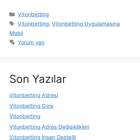
Kategoriler
Vitonbetting
Etiketler
Vitonbetting
,
Vitonbetting Uygulamasına
Mobil
Yorum yap
Son Yazılar
Vitonbetting Adresi
Vitonbetting Giriş
Vitonbetting
Vitonbetting Adres Değişiklikleri
Vitonbetting İnsan Desteği