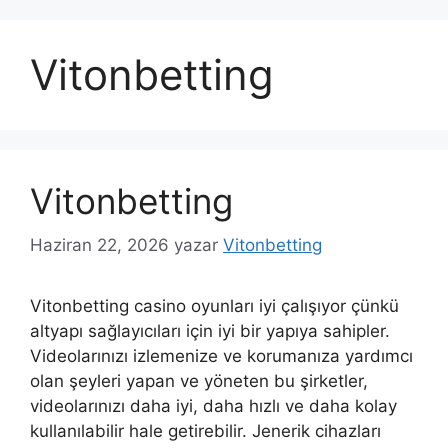
Vitonbetting
Vitonbetting
Haziran 22, 2026
yazar
Vitonbetting
Vitonbetting casino oyunları iyi çalışıyor çünkü
altyapı sağlayıcıları için iyi bir yapıya sahipler.
Videolarınızı izlemenize ve korumanıza yardımcı
olan şeyleri yapan ve yöneten bu şirketler,
videolarınızı daha iyi, daha hızlı ve daha kolay
kullanılabilir hale getirebilir. Jenerik cihazları