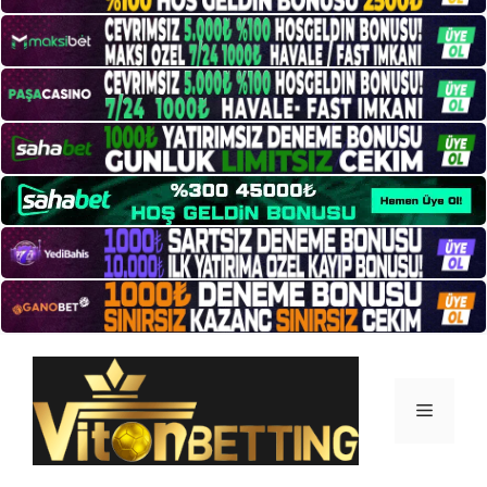
İçeriğe
atla
Menü