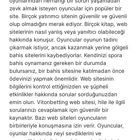
oyunlarından herhangi bir sorun yaşamadan
zevk almak isteyen oyuncular için popüler bir
site. Birçok yatırımcı sitenin güvenilir ve güvenli
olup olmadığını merak ediyor. Birçok kitap, web
sitelerinin nasıl yanlış veya yanıltıcı olabileceği
hakkında konuşur. Oyuncular oyunun tadını
çıkarmak istiyor, ancak kazanmak yerine gölgeli
bahis sitelerini kaybediyorlar. Kendinizi spora
bahis oynamanız gereken bir durumda
bulursanız, bir bahis sitesine katılmadan önce
ödevinizi yapmak önemlidir. Web sitesinin
bilgilerini kontrol ettiğinizden ve şüpheli
etkinlikler hakkında sorular sorduğunuzdan
emin olun. Vitonbetting web sitesi, hile ile ilgili
sorularınızı cevaplamak için güvenilir bir
kaynaktır. Bazı web siteleri oyuncuların
birbirleriyle konuşmasına izin verir. Oyuncular,
oyunlar hakkında neyi sevdiklerini ve