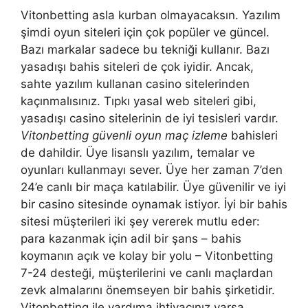
Vitonbetting asla kurban olmayacaksın. Yazılım
şimdi oyun siteleri için çok popüler ve güncel.
Bazı markalar sadece bu tekniği kullanır. Bazı
yasadışı bahis siteleri de çok iyidir. Ancak,
sahte yazılım kullanan casino sitelerinden
kaçınmalısınız. Tıpkı yasal web siteleri gibi,
yasadışı casino sitelerinin de iyi tesisleri vardır.
Vitonbetting güvenli oyun maç izleme
bahisleri
de dahildir. Üye lisanslı yazılım, temalar ve
oyunları kullanmayı sever. Üye her zaman 7’den
24’e canlı bir maça katılabilir. Üye güvenilir ve iyi
bir casino sitesinde oynamak istiyor. İyi bir bahis
sitesi müşterileri iki şey vererek mutlu eder:
para kazanmak için adil bir şans – bahis
koymanın açık ve kolay bir yolu – Vitonbetting
7-24 desteği, müşterilerini ve canlı maçlardan
zevk almalarını önemseyen bir bahis şirketidir.
Vitonbetting ile yardıma ihtiyacınız varsa,