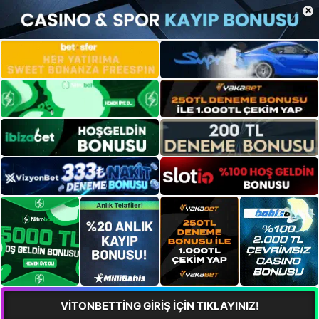
×
VİTONBETTİNG GİRİŞ İÇİN TIKLAYINIZ!