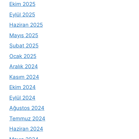
Ekim 2025
Eylül 2025
Haziran 2025
Mayıs 2025
Şubat 2025
Ocak 2025
Aralık 2024
Kasım 2024
Ekim 2024
Eylül 2024
Ağustos 2024
Temmuz 2024
Haziran 2024