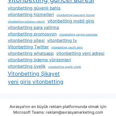
vitonbetting güvenli bahis
vitonbetting hizmetleri
vitonbetting kapsamlı hizmet
vitonbetting mobil giriş
vitonbetting kullanıcı çekimi
vitonbetting para yatirma
vitonbetting promosyon
vitonbetting saygın casinolar
vitonbetting sitesi
vitonbetting tv
Vitonbetting Twitter
vitonbetting vasıflı ekip
vitonbetting whatsapp
vitonbetting yeni adresi
vitonbetting ödeme yöntemleri
vitonbetting üyelik
vitonbetting üyelik i̇steği
Vitonbetting Şikayet
yeni giris vitonbetting
Avrasya'nın en büyük reklam platformunda olmak için
Microsoft Teams:
reklam@avrasyamarketing.com