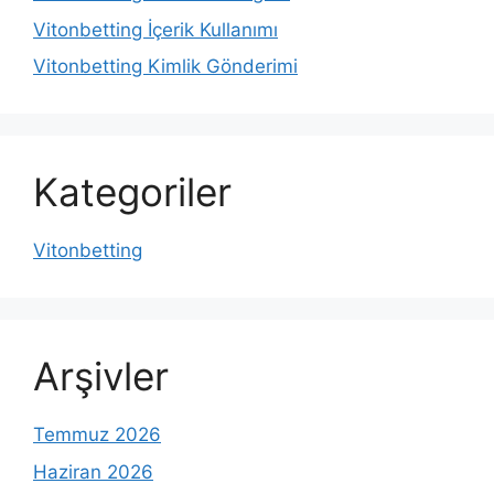
Vitonbetting İçerik Kullanımı
Vitonbetting Kimlik Gönderimi
Kategoriler
Vitonbetting
Arşivler
Temmuz 2026
Haziran 2026