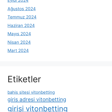
Eylül 2024
Ağustos 2024
Temmuz 2024
Haziran 2024
Mayıs 2024
Nisan 2024
Mart 2024
Etiketler
bahis sitesi vitonbetting
giris adresi vitonbetting
girisi vitonbetting