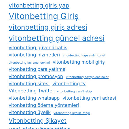
vitonbetting giris yap
Vitonbetting Giriş
vitonbetting giriş adresi
vitonbetting güncel adresi
vitonbetting güvenli bahis
vitonbetting hizmetleri
vitonbetting kapsamlı hizmet
vitonbetting mobil giriş
vitonbetting kullanıcı çekimi
vitonbetting para yatirma
vitonbetting promosyon
vitonbetting saygın casinolar
vitonbetting sitesi
vitonbetting tv
Vitonbetting Twitter
vitonbetting vasıflı ekip
vitonbetting whatsapp
vitonbetting yeni adresi
vitonbetting ödeme yöntemleri
vitonbetting üyelik
vitonbetting üyelik i̇steği
Vitonbetting Şikayet