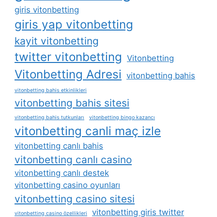
giris vitonbetting
giris yap vitonbetting
kayit vitonbetting
twitter vitonbetting
Vitonbetting
Vitonbetting Adresi
vitonbetting bahis
vitonbetting bahis etkinlikleri
vitonbetting bahis sitesi
vitonbetting bahis tutkunları
vitonbetting bingo kazancı
vitonbetting canli maç izle
vitonbetting canlı bahis
vitonbetting canlı casino
vitonbetting canlı destek
vitonbetting casino oyunları
vitonbetting casino sitesi
vitonbetting giris twitter
vitonbetting casino özellikleri