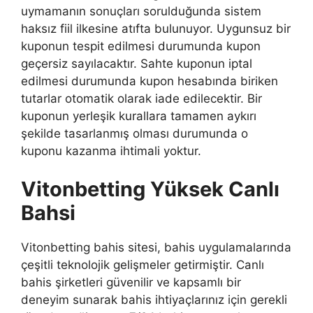
uymamanın sonuçları sorulduğunda sistem
haksız fiil ilkesine atıfta bulunuyor. Uygunsuz bir
kuponun tespit edilmesi durumunda kupon
geçersiz sayılacaktır. Sahte kuponun iptal
edilmesi durumunda kupon hesabında biriken
tutarlar otomatik olarak iade edilecektir. Bir
kuponun yerleşik kurallara tamamen aykırı
şekilde tasarlanmış olması durumunda o
kuponu kazanma ihtimali yoktur.
Vitonbetting Yüksek Canlı
Bahsi
Vitonbetting bahis sitesi, bahis uygulamalarında
çeşitli teknolojik gelişmeler getirmiştir. Canlı
bahis şirketleri güvenilir ve kapsamlı bir
deneyim sunarak bahis ihtiyaçlarınız için gerekli