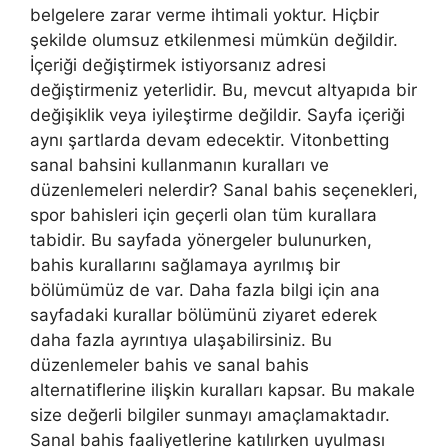
belgelere zarar verme ihtimali yoktur. Hiçbir
şekilde olumsuz etkilenmesi mümkün değildir.
İçeriği değiştirmek istiyorsanız adresi
değiştirmeniz yeterlidir. Bu, mevcut altyapıda bir
değişiklik veya iyileştirme değildir. Sayfa içeriği
aynı şartlarda devam edecektir. Vitonbetting
sanal bahsini kullanmanın kuralları ve
düzenlemeleri nelerdir? Sanal bahis seçenekleri,
spor bahisleri için geçerli olan tüm kurallara
tabidir. Bu sayfada yönergeler bulunurken,
bahis kurallarını sağlamaya ayrılmış bir
bölümümüz de var. Daha fazla bilgi için ana
sayfadaki kurallar bölümünü ziyaret ederek
daha fazla ayrıntıya ulaşabilirsiniz. Bu
düzenlemeler bahis ve sanal bahis
alternatiflerine ilişkin kuralları kapsar. Bu makale
size değerli bilgiler sunmayı amaçlamaktadır.
Sanal bahis faaliyetlerine katılırken uyulması