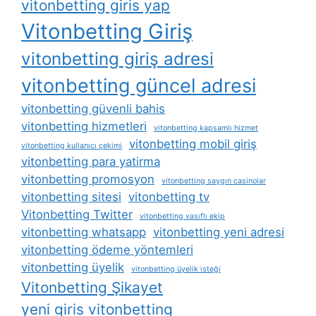
vitonbetting giris yap
Vitonbetting Giriş
vitonbetting giriş adresi
vitonbetting güncel adresi
vitonbetting güvenli bahis
vitonbetting hizmetleri
vitonbetting kapsamlı hizmet
vitonbetting mobil giriş
vitonbetting kullanıcı çekimi
vitonbetting para yatirma
vitonbetting promosyon
vitonbetting saygın casinolar
vitonbetting sitesi
vitonbetting tv
Vitonbetting Twitter
vitonbetting vasıflı ekip
vitonbetting whatsapp
vitonbetting yeni adresi
vitonbetting ödeme yöntemleri
vitonbetting üyelik
vitonbetting üyelik i̇steği
Vitonbetting Şikayet
yeni giris vitonbetting