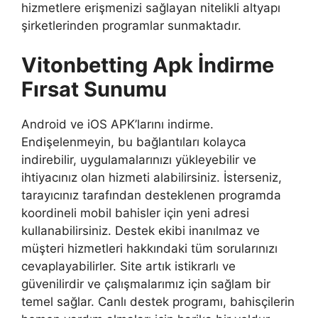
hizmetlere erişmenizi sağlayan nitelikli altyapı
şirketlerinden programlar sunmaktadır.
Vitonbetting Apk İndirme
Fırsat Sunumu
Android ve iOS APK’larını indirme.
Endişelenmeyin, bu bağlantıları kolayca
indirebilir, uygulamalarınızı yükleyebilir ve
ihtiyacınız olan hizmeti alabilirsiniz. İsterseniz,
tarayıcınız tarafından desteklenen programda
koordineli mobil bahisler için yeni adresi
kullanabilirsiniz. Destek ekibi inanılmaz ve
müşteri hizmetleri hakkındaki tüm sorularınızı
cevaplayabilirler. Site artık istikrarlı ve
güvenilirdir ve çalışmalarımız için sağlam bir
temel sağlar. Canlı destek programı, bahisçilerin