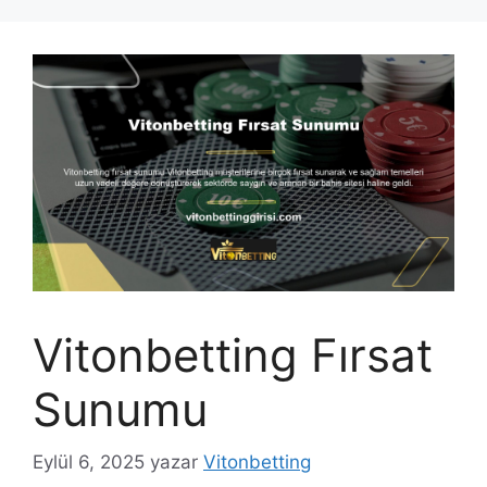
Vitonbetting Fırsat
Sunumu
Eylül 6, 2025
yazar
Vitonbetting