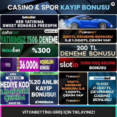
×
VİTONBETTİNG GİRİŞ İÇİN TIKLAYINIZ!