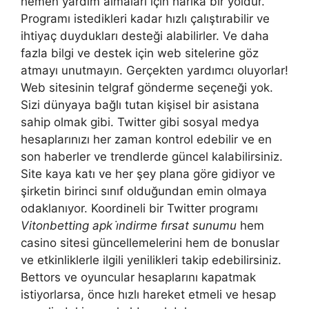
hemen yardım almaları için harika bir yoldur.
Programı istedikleri kadar hızlı çalıştırabilir ve
ihtiyaç duydukları desteği alabilirler. Ve daha
fazla bilgi ve destek için web sitelerine göz
atmayı unutmayın. Gerçekten yardımcı oluyorlar!
Web sitesinin telgraf gönderme seçeneği yok.
Sizi dünyaya bağlı tutan kişisel bir asistana
sahip olmak gibi. Twitter gibi sosyal medya
hesaplarınızı her zaman kontrol edebilir ve en
son haberler ve trendlerde güncel kalabilirsiniz.
Site kaya katı ve her şey plana göre gidiyor ve
şirketin birinci sınıf olduğundan emin olmaya
odaklanıyor. Koordineli bir Twitter programı
Vitonbetting apk i̇ndirme fırsat sunumu
hem
casino sitesi güncellemelerini hem de bonuslar
ve etkinliklerle ilgili yenilikleri takip edebilirsiniz.
Bettors ve oyuncular hesaplarını kapatmak
istiyorlarsa, önce hızlı hareket etmeli ve hesap