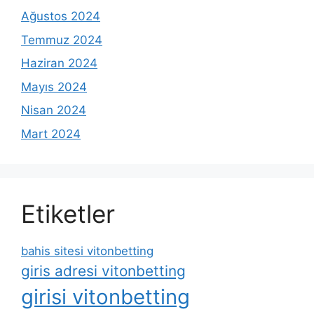
Ağustos 2024
Temmuz 2024
Haziran 2024
Mayıs 2024
Nisan 2024
Mart 2024
Etiketler
bahis sitesi vitonbetting
giris adresi vitonbetting
girisi vitonbetting