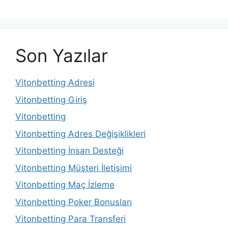
Son Yazılar
Vitonbetting Adresi
Vitonbetting Giriş
Vitonbetting
Vitonbetting Adres Değişiklikleri
Vitonbetting İnsan Desteği
Vitonbetting Müşteri İletişimi
Vitonbetting Maç İzleme
Vitonbetting Poker Bonusları
Vitonbetting Para Transferi