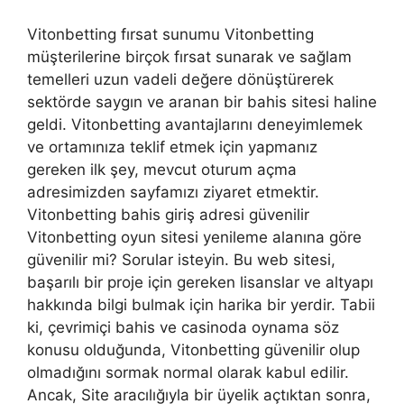
Vitonbetting fırsat sunumu Vitonbetting
müşterilerine birçok fırsat sunarak ve sağlam
temelleri uzun vadeli değere dönüştürerek
sektörde saygın ve aranan bir bahis sitesi haline
geldi. Vitonbetting avantajlarını deneyimlemek
ve ortamınıza teklif etmek için yapmanız
gereken ilk şey, mevcut oturum açma
adresimizden sayfamızı ziyaret etmektir.
Vitonbetting bahis giriş adresi güvenilir
Vitonbetting oyun sitesi yenileme alanına göre
güvenilir mi? Sorular isteyin. Bu web sitesi,
başarılı bir proje için gereken lisanslar ve altyapı
hakkında bilgi bulmak için harika bir yerdir. Tabii
ki, çevrimiçi bahis ve casinoda oynama söz
konusu olduğunda, Vitonbetting güvenilir olup
olmadığını sormak normal olarak kabul edilir.
Ancak, Site aracılığıyla bir üyelik açtıktan sonra,