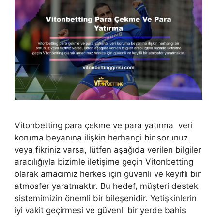
Vitonbetting para çekme ve para yatırma veri
koruma beyanına ilişkin herhangi bir sorunuz
veya fikriniz varsa, lütfen aşağıda verilen bilgiler
aracılığıyla bizimle iletişime geçin Vitonbetting
olarak amacımız herkes için güvenli ve keyifli bir
atmosfer yaratmaktır. Bu hedef, müşteri destek
sistemimizin önemli bir bileşenidir. Yetişkinlerin
iyi vakit geçirmesi ve güvenli bir yerde bahis