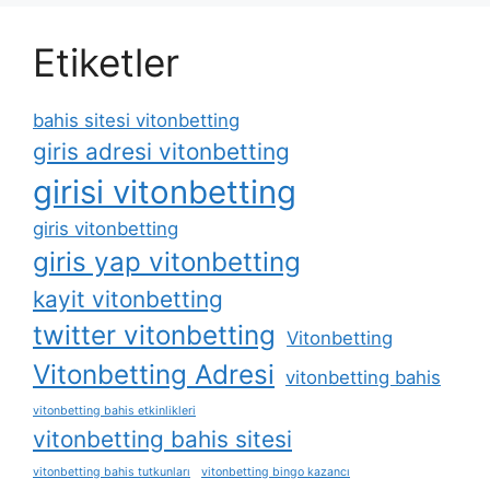
Etiketler
bahis sitesi vitonbetting
giris adresi vitonbetting
girisi vitonbetting
giris vitonbetting
giris yap vitonbetting
kayit vitonbetting
twitter vitonbetting
Vitonbetting
Vitonbetting Adresi
vitonbetting bahis
vitonbetting bahis etkinlikleri
vitonbetting bahis sitesi
vitonbetting bahis tutkunları
vitonbetting bingo kazancı