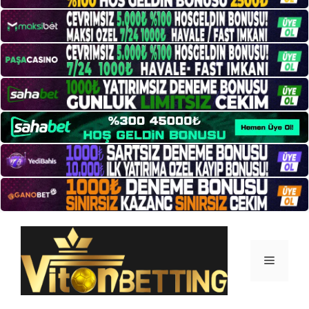
İçeriğe
atla
Menü