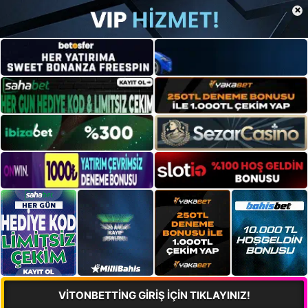
×
VİTONBETTİNG GİRİŞ İÇİN TIKLAYINIZ!