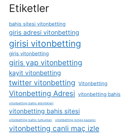
Etiketler
bahis sitesi vitonbetting
giris adresi vitonbetting
girisi vitonbetting
giris vitonbetting
giris yap vitonbetting
kayit vitonbetting
twitter vitonbetting
Vitonbetting
Vitonbetting Adresi
vitonbetting bahis
vitonbetting bahis etkinlikleri
vitonbetting bahis sitesi
vitonbetting bahis tutkunları
vitonbetting bingo kazancı
vitonbetting canli maç izle