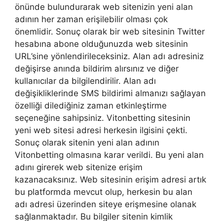
önünde bulundurarak web sitenizin yeni alan
adının her zaman erişilebilir olması çok
önemlidir. Sonuç olarak bir web sitesinin Twitter
hesabına abone olduğunuzda web sitesinin
URL’sine yönlendirileceksiniz. Alan adı adresiniz
değişirse anında bildirim alırsınız ve diğer
kullanıcılar da bilgilendirilir. Alan adı
değişikliklerinde SMS bildirimi almanızı sağlayan
özelliği dilediğiniz zaman etkinleştirme
seçeneğine sahipsiniz. Vitonbetting sitesinin
yeni web sitesi adresi herkesin ilgisini çekti.
Sonuç olarak sitenin yeni alan adının
Vitonbetting olmasına karar verildi. Bu yeni alan
adını girerek web sitenize erişim
kazanacaksınız. Web sitesinin erişim adresi artık
bu platformda mevcut olup, herkesin bu alan
adı adresi üzerinden siteye erişmesine olanak
sağlanmaktadır. Bu bilgiler sitenin kimlik