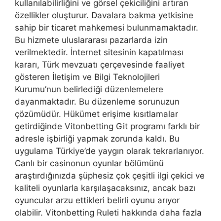
kullanılabilirliğini ve görsel çekiciliğini artıran
özellikler oluşturur. Davalara bakma yetkisine
sahip bir ticaret mahkemesi bulunmamaktadır.
Bu hizmete uluslararası pazarlarda izin
verilmektedir. İnternet sitesinin kapatılması
kararı, Türk mevzuatı çerçevesinde faaliyet
gösteren İletişim ve Bilgi Teknolojileri
Kurumu’nun belirlediği düzenlemelere
dayanmaktadır. Bu düzenleme sorunuzun
çözümüdür. Hükümet erişime kısıtlamalar
getirdiğinde Vitonbetting Git programı farklı bir
adresle işbirliği yapmak zorunda kaldı. Bu
uygulama Türkiye’de yaygın olarak tekrarlanıyor.
Canlı bir casinonun oyunlar bölümünü
araştırdığınızda şüphesiz çok çeşitli ilgi çekici ve
kaliteli oyunlarla karşılaşacaksınız, ancak bazı
oyuncular arzu ettikleri belirli oyunu arıyor
olabilir. Vitonbetting Ruleti hakkında daha fazla