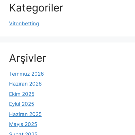
Kategoriler
Vitonbetting
Arşivler
Temmuz 2026
Haziran 2026
Ekim 2025
Eylül 2025
Haziran 2025
Mayıs 2025
Şubat 2025