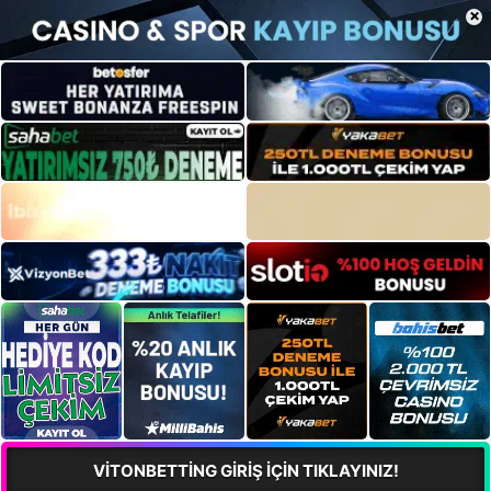
×
VİTONBETTİNG GİRİŞ İÇİN TIKLAYINIZ!