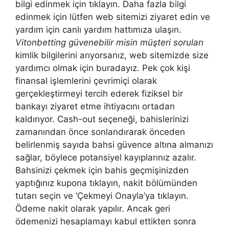
bilgi edinmek için tıklayın. Daha fazla bilgi
edinmek için lütfen web sitemizi ziyaret edin ve
yardım için canlı yardım hattımıza ulaşın.
Vitonbetting güvenebilir misin müşteri soruları
kimlik bilgilerini arıyorsanız, web sitemizde size
yardımcı olmak için buradayız. Pek çok kişi
finansal işlemlerini çevrimiçi olarak
gerçekleştirmeyi tercih ederek fiziksel bir
bankayı ziyaret etme ihtiyacını ortadan
kaldırıyor. Cash-out seçeneği, bahislerinizi
zamanından önce sonlandırarak önceden
belirlenmiş sayıda bahsi güvence altına almanızı
sağlar, böylece potansiyel kayıplarınız azalır.
Bahsinizi çekmek için bahis geçmişinizden
yaptığınız kupona tıklayın, nakit bölümünden
tutarı seçin ve ‘Çekmeyi Onayla’ya tıklayın.
Ödeme nakit olarak yapılır. Ancak geri
ödemenizi hesaplamayı kabul ettikten sonra