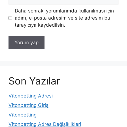
sitesi
Daha sonraki yorumlarımda kullanılması için
adım, e-posta adresim ve site adresim bu
tarayıcıya kaydedilsin.
Son Yazılar
Vitonbetting Adresi
Vitonbetting Giriş
Vitonbetting
Vitonbetting Adres Değişiklikleri