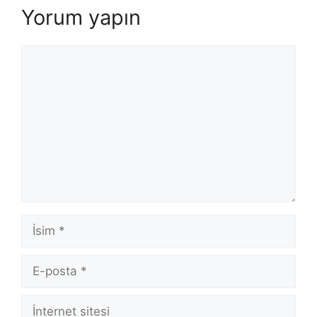
Yorum yapın
Yorum
İsim
E-
posta
İnternet