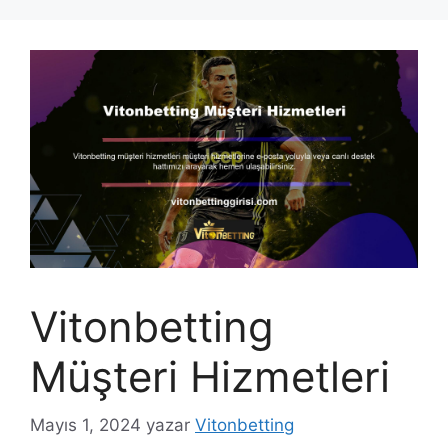
Vitonbetting
Müşteri Hizmetleri
Mayıs 1, 2024
yazar
Vitonbetting