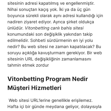
sitesinin adresi kapatılmış ve engellenmiştir.
Nihai sonuçtan kaçış yok. İki ya da üç gün
boyunca sürekli olarak aynı adresi kullandığı için
nadiren ziyaret ediyor. Ayrıca şirket oldukça
ünlüdür.
Vitonbetting canlı bahis sitesi
konumundaki son değişiklik yakından takip
edilmelidir. Sohbeti sürdürmenin en iyi yolu
nedir? Bu web sitesi ne zaman kapatılacak? Bu
soruyu açıklığa kavuşturmam gerekiyor. Bir web
sitesinin URL değişikliğinin zamanlamasını
tahmin etmek zordur
Vitonbetting Program Nedir
Müşteri Hizmetleri
Web sitesi URL’lerine genellikle erişilemez.
Hafta içi bir günde meydana geliyor, dolayısıyla