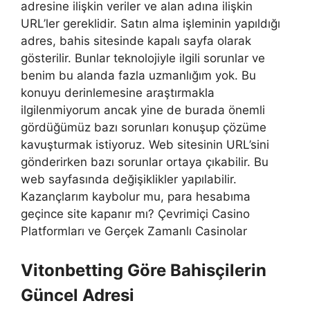
adresine ilişkin veriler ve alan adına ilişkin
URL’ler gereklidir. Satın alma işleminin yapıldığı
adres, bahis sitesinde kapalı sayfa olarak
gösterilir. Bunlar teknolojiyle ilgili sorunlar ve
benim bu alanda fazla uzmanlığım yok. Bu
konuyu derinlemesine araştırmakla
ilgilenmiyorum ancak yine de burada önemli
gördüğümüz bazı sorunları konuşup çözüme
kavuşturmak istiyoruz. Web sitesinin URL’sini
gönderirken bazı sorunlar ortaya çıkabilir. Bu
web sayfasında değişiklikler yapılabilir.
Kazançlarım kaybolur mu, para hesabıma
geçince site kapanır mı? Çevrimiçi Casino
Platformları ve Gerçek Zamanlı Casinolar
Vitonbetting Göre Bahisçilerin
Güncel Adresi