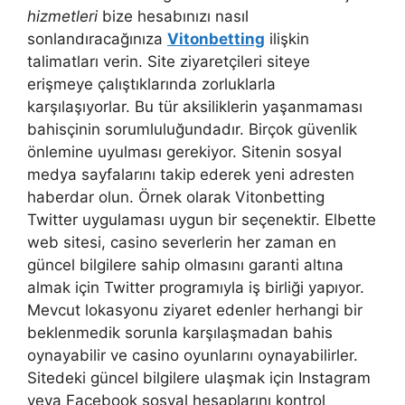
hizmetleri
bize hesabınızı nasıl
sonlandıracağınıza
Vitonbetting
ilişkin
talimatları verin. Site ziyaretçileri siteye
erişmeye çalıştıklarında zorluklarla
karşılaşıyorlar. Bu tür aksiliklerin yaşanmaması
bahisçinin sorumluluğundadır. Birçok güvenlik
önlemine uyulması gerekiyor. Sitenin sosyal
medya sayfalarını takip ederek yeni adresten
haberdar olun. Örnek olarak Vitonbetting
Twitter uygulaması uygun bir seçenektir. Elbette
web sitesi, casino severlerin her zaman en
güncel bilgilere sahip olmasını garanti altına
almak için Twitter programıyla iş birliği yapıyor.
Mevcut lokasyonu ziyaret edenler herhangi bir
beklenmedik sorunla karşılaşmadan bahis
oynayabilir ve casino oyunlarını oynayabilirler.
Sitedeki güncel bilgilere ulaşmak için Instagram
veya Facebook sosyal hesaplarını kontrol