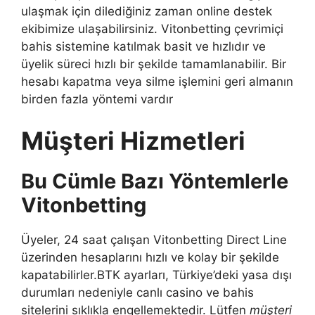
ulaşmak için dilediğiniz zaman online destek
ekibimize ulaşabilirsiniz. Vitonbetting çevrimiçi
bahis sistemine katılmak basit ve hızlıdır ve
üyelik süreci hızlı bir şekilde tamamlanabilir. Bir
hesabı kapatma veya silme işlemini geri almanın
birden fazla yöntemi vardır
Müşteri Hizmetleri
Bu Cümle Bazı Yöntemlerle
Vitonbetting
Üyeler, 24 saat çalışan Vitonbetting Direct Line
üzerinden hesaplarını hızlı ve kolay bir şekilde
kapatabilirler.BTK ayarları, Türkiye’deki yasa dışı
durumları nedeniyle canlı casino ve bahis
sitelerini sıklıkla engellemektedir. Lütfen
müşteri