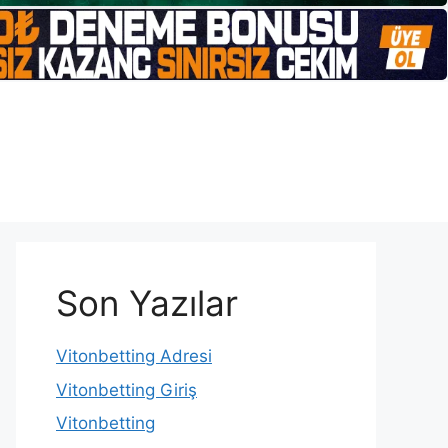
Son Yazılar
Vitonbetting Adresi
Vitonbetting Giriş
Vitonbetting