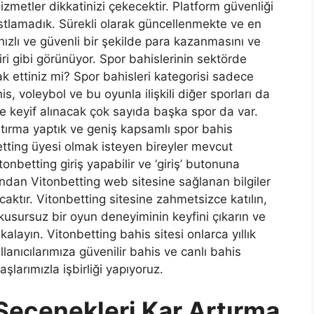
zmetler dikkatinizi çekecektir. Platform güvenliği
astlamadık. Sürekli olarak güncellenmekte ve en
 hızlı ve güvenli bir şekilde para kazanmasını ve
i gibi görünüyor. Spor bahislerinin sektörde
 ettiniz mi? Spor bahisleri kategorisi sadece
s, voleybol ve bu oyunla ilişkili diğer sporları da
e keyif alınacak çok sayıda başka spor da var.
ştırma yaptık ve geniş kapsamlı spor bahis
etting üyesi olmak isteyen bireyler mevcut
tonbetting giriş yapabilir ve ‘giriş’ butonuna
afından Vitonbetting web sitesine sağlanan bilgiler
caktır. Vitonbetting sitesine zahmetsizce katılın,
kusursuz bir oyun deneyiminin keyfini çıkarın ve
alayın. Vitonbetting bahis sitesi onlarca yıllık
llanıcılarımıza güvenilir bahis ve canlı bahis
larımızla işbirliği yapıyoruz.
Seçenekleri Kar Artırma