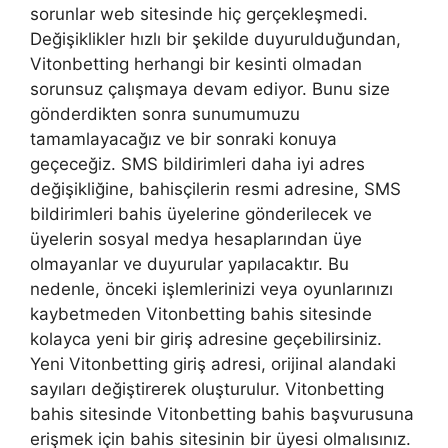
sorunlar web sitesinde hiç gerçekleşmedi.
Değişiklikler hızlı bir şekilde duyurulduğundan,
Vitonbetting herhangi bir kesinti olmadan
sorunsuz çalışmaya devam ediyor. Bunu size
gönderdikten sonra sunumumuzu
tamamlayacağız ve bir sonraki konuya
geçeceğiz. SMS bildirimleri daha iyi adres
değişikliğine, bahisçilerin resmi adresine, SMS
bildirimleri bahis üyelerine gönderilecek ve
üyelerin sosyal medya hesaplarından üye
olmayanlar ve duyurular yapılacaktır. Bu
nedenle, önceki işlemlerinizi veya oyunlarınızı
kaybetmeden Vitonbetting bahis sitesinde
kolayca yeni bir giriş adresine geçebilirsiniz.
Yeni Vitonbetting giriş adresi, orijinal alandaki
sayıları değiştirerek oluşturulur. Vitonbetting
bahis sitesinde Vitonbetting bahis başvurusuna
erişmek için bahis sitesinin bir üyesi olmalısınız.