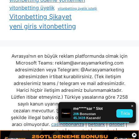
vitonbetting ödeme yöntemleri
vitonbetting üyelik
vitonbetting üyelik i̇steği
Vitonbetting Şikayet
yeni giris vitonbetting
Avrasya'nın en büyük reklam platformunda olmak için
Microsoft Teams:
reklam@avrasyamarketing.com
adresimizden veya Telegram: @Avrasyamarketing
adresimizden irtibat kurabilirsiniz. (Tek iletişim
adreslerimiz teams / telegram ve mail adresimizdir.
Harici hiçbir iletişim adresimiz bulunmamaktadır.
Lütfen itibar etmeyiniz.) Türkiye yasalarına göre 7258
sayılı kanun uyarınca yasa dışı bahis oynamanın
cezaları mevcuttur. Şu an bulunduğunuz site hiç bir
şekilde illegal bahis oyunları oynatmıyor ve oynamaya
aracı olmuyordur.
casinobonanza
|
betpark
|
ditobet
|
betpuan
|
roxenbet
|
tamambet
|
parmabet
|
×
redroyalbet