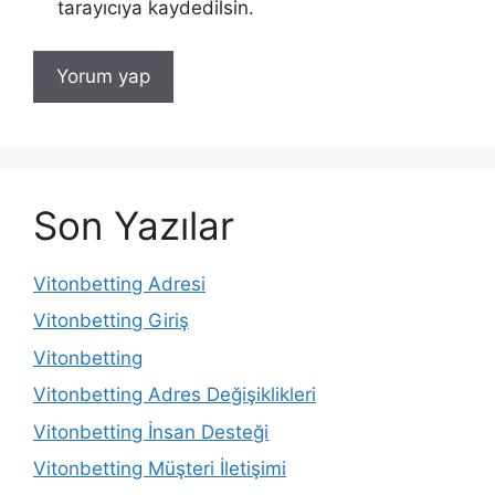
tarayıcıya kaydedilsin.
Son Yazılar
Vitonbetting Adresi
Vitonbetting Giriş
Vitonbetting
Vitonbetting Adres Değişiklikleri
Vitonbetting İnsan Desteği
Vitonbetting Müşteri İletişimi