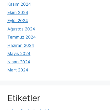
Kasım 2024
Ekim 2024
Eylül 2024
Ağustos 2024
Temmuz 2024
Haziran 2024
Mayıs 2024
Nisan 2024
Mart 2024
Etiketler