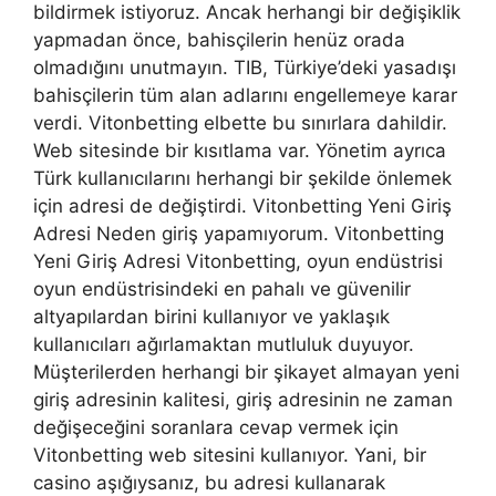
bildirmek istiyoruz. Ancak herhangi bir değişiklik
yapmadan önce, bahisçilerin henüz orada
olmadığını unutmayın. TIB, Türkiye’deki yasadışı
bahisçilerin tüm alan adlarını engellemeye karar
verdi. Vitonbetting elbette bu sınırlara dahildir.
Web sitesinde bir kısıtlama var. Yönetim ayrıca
Türk kullanıcılarını herhangi bir şekilde önlemek
için adresi de değiştirdi. Vitonbetting Yeni Giriş
Adresi Neden giriş yapamıyorum. Vitonbetting
Yeni Giriş Adresi Vitonbetting, oyun endüstrisi
oyun endüstrisindeki en pahalı ve güvenilir
altyapılardan birini kullanıyor ve yaklaşık
kullanıcıları ağırlamaktan mutluluk duyuyor.
Müşterilerden herhangi bir şikayet almayan yeni
giriş adresinin kalitesi, giriş adresinin ne zaman
değişeceğini soranlara cevap vermek için
Vitonbetting web sitesini kullanıyor. Yani, bir
casino aşığıysanız, bu adresi kullanarak