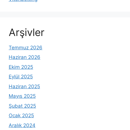
Arşivler
Temmuz 2026
Haziran 2026
Ekim 2025
Eylül 2025
Haziran 2025
Mayıs 2025
Şubat 2025
Ocak 2025
Aralık 2024