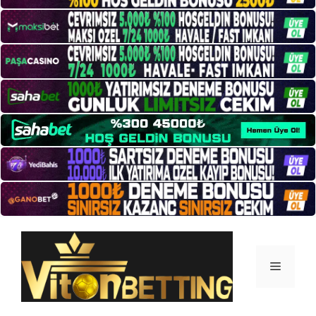
İçeriğe
atla
Menü