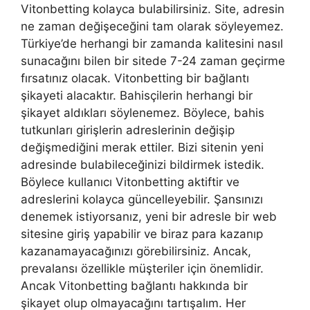
Vitonbetting kolayca bulabilirsiniz. Site, adresin
ne zaman değişeceğini tam olarak söyleyemez.
Türkiye’de herhangi bir zamanda kalitesini nasıl
sunacağını bilen bir sitede 7-24 zaman geçirme
fırsatınız olacak. Vitonbetting bir bağlantı
şikayeti alacaktır. Bahisçilerin herhangi bir
şikayet aldıkları söylenemez. Böylece, bahis
tutkunları girişlerin adreslerinin değişip
değişmediğini merak ettiler. Bizi sitenin yeni
adresinde bulabileceğinizi bildirmek istedik.
Böylece kullanıcı Vitonbetting aktiftir ve
adreslerini kolayca güncelleyebilir. Şansınızı
denemek istiyorsanız, yeni bir adresle bir web
sitesine giriş yapabilir ve biraz para kazanıp
kazanamayacağınızı görebilirsiniz. Ancak,
prevalansı özellikle müşteriler için önemlidir.
Ancak Vitonbetting bağlantı hakkında bir
şikayet olup olmayacağını tartışalım. Her