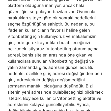
platform olduğuna inanıyor, ancak hala
güvenliğini sorgulayan bazıları var. Oyuncular,
bıraktıkları siteye göre bir sonraki hedeflerini
seçme özgürlüğüne sahiptir. Bu nedenle, bu
ifadeleri kullanıcıların favorisi haline gelen
Vitonbetting için kullanıyoruz ve makalemizin
girişinde gerekli ayrıntıları bulabileceğinizi
belirtmek istiyoruz. Vitonbetting oturum açma
adresi, bahis siteleri arasında öne çıkan ve
kullanıcılara sunulan Vitonbetting değişti ve
yakın zamanda giriş adresini güncelledi. Bu
nedenle, özellikle giriş adresi değiştiğinden beri
giriş adreslerinin değişip değişmediğini
sormanın mantıklı olduğunu düşündük. Bizi
sitenin yeni adresinde bulabileceğinizi bildirmek
istedik. Böylece kullanıcı Vitonbetting aktiftir ve
adreslerini kolayca güncelleyebilir. Ayrıca,
değiştirilmiş bir adrese sahip bir siteye giriş