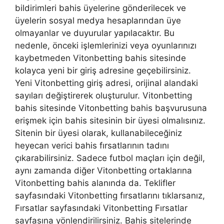
bildirimleri bahis üyelerine gönderilecek ve
üyelerin sosyal medya hesaplarından üye
olmayanlar ve duyurular yapılacaktır. Bu
nedenle, önceki işlemlerinizi veya oyunlarınızı
kaybetmeden Vitonbetting bahis sitesinde
kolayca yeni bir giriş adresine geçebilirsiniz.
Yeni Vitonbetting giriş adresi, orijinal alandaki
sayıları değiştirerek oluşturulur. Vitonbetting
bahis sitesinde Vitonbetting bahis başvurusuna
erişmek için bahis sitesinin bir üyesi olmalısınız.
Sitenin bir üyesi olarak, kullanabileceğiniz
heyecan verici bahis fırsatlarının tadını
çıkarabilirsiniz. Sadece futbol maçları için değil,
aynı zamanda diğer Vitonbetting ortaklarına
Vitonbetting bahis alanında da. Teklifler
sayfasındaki Vitonbetting fırsatlarını tıklarsanız,
Fırsatlar sayfasındaki Vitonbetting Fırsatlar
sayfasına yönlendirilirsiniz. Bahis sitelerinde