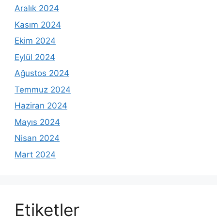
Aralık 2024
Kasım 2024
Ekim 2024
Eylül 2024
Ağustos 2024
Temmuz 2024
Haziran 2024
Mayıs 2024
Nisan 2024
Mart 2024
Etiketler