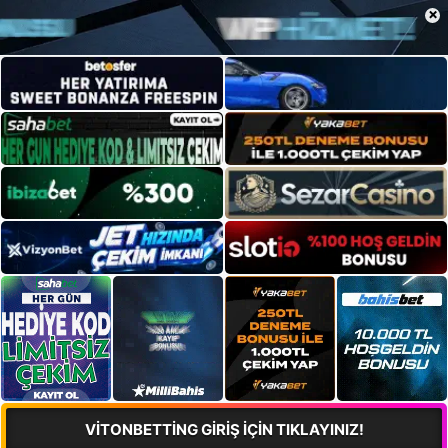
×
VİTONBETTİNG GİRİŞ İÇİN TIKLAYINIZ!