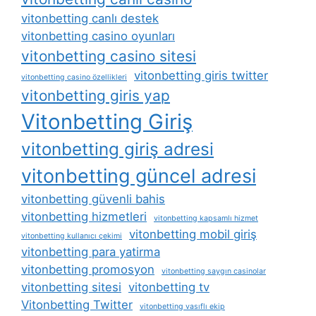
vitonbetting canlı destek
vitonbetting casino oyunları
vitonbetting casino sitesi
vitonbetting giris twitter
vitonbetting casino özellikleri
vitonbetting giris yap
Vitonbetting Giriş
vitonbetting giriş adresi
vitonbetting güncel adresi
vitonbetting güvenli bahis
vitonbetting hizmetleri
vitonbetting kapsamlı hizmet
vitonbetting mobil giriş
vitonbetting kullanıcı çekimi
vitonbetting para yatirma
vitonbetting promosyon
vitonbetting saygın casinolar
vitonbetting sitesi
vitonbetting tv
Vitonbetting Twitter
vitonbetting vasıflı ekip