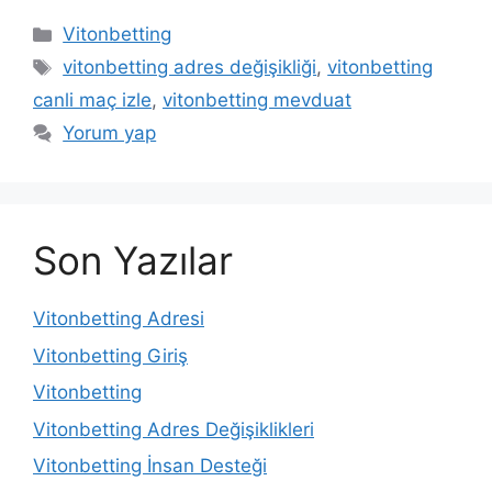
Kategoriler
Vitonbetting
Etiketler
vitonbetting adres değişikliği
,
vitonbetting
canli maç izle
,
vitonbetting mevduat
Yorum yap
Son Yazılar
Vitonbetting Adresi
Vitonbetting Giriş
Vitonbetting
Vitonbetting Adres Değişiklikleri
Vitonbetting İnsan Desteği