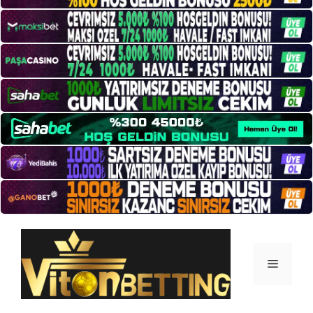
İçeriğe
atla
Menü