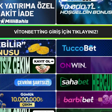
VİTONBETTİNG GİRİŞ İÇİN TIKLAYINIZ!