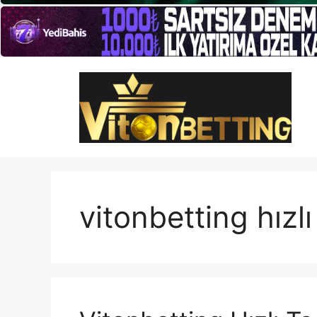
İçeriğe
atla
vitonbetting hızlı 