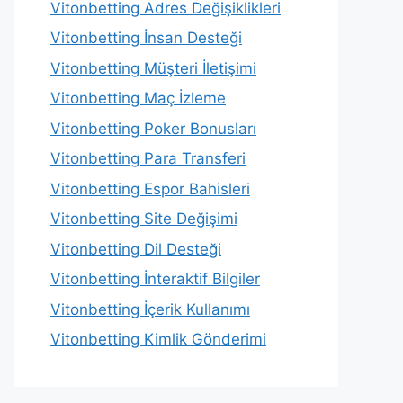
Vitonbetting Adres Değişiklikleri
Vitonbetting İnsan Desteği
Vitonbetting Müşteri İletişimi
Vitonbetting Maç İzleme
Vitonbetting Poker Bonusları
Vitonbetting Para Transferi
Vitonbetting Espor Bahisleri
Vitonbetting Site Değişimi
Vitonbetting Dil Desteği
Vitonbetting İnteraktif Bilgiler
Vitonbetting İçerik Kullanımı
Vitonbetting Kimlik Gönderimi