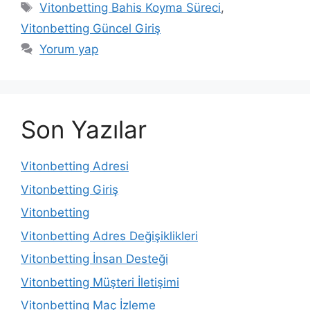
Etiketler
Vitonbetting Bahis Koyma Süreci
,
Vitonbetting Güncel Giriş
Yorum yap
Son Yazılar
Vitonbetting Adresi
Vitonbetting Giriş
Vitonbetting
Vitonbetting Adres Değişiklikleri
Vitonbetting İnsan Desteği
Vitonbetting Müşteri İletişimi
Vitonbetting Maç İzleme