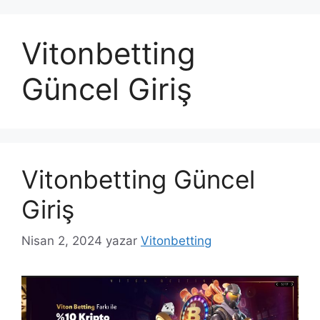
Vitonbetting
Güncel Giriş
Vitonbetting Güncel
Giriş
Nisan 2, 2024
yazar
Vitonbetting