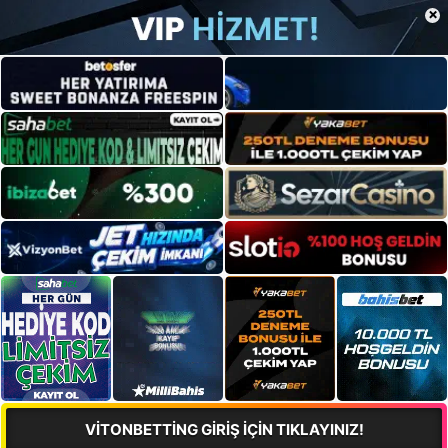
×
VİTONBETTİNG GİRİŞ İÇİN TIKLAYINIZ!