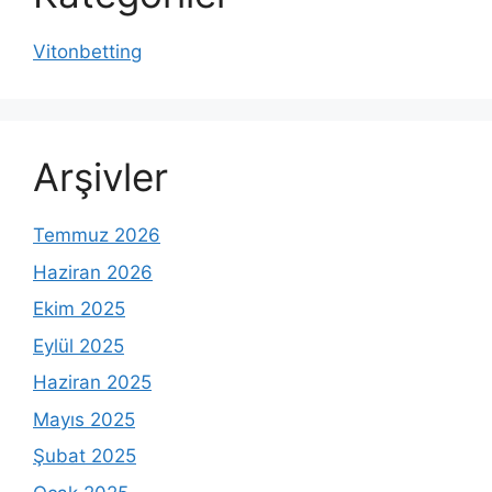
Vitonbetting
Arşivler
Temmuz 2026
Haziran 2026
Ekim 2025
Eylül 2025
Haziran 2025
Mayıs 2025
Şubat 2025