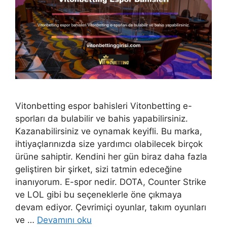
Vitonbetting espor bahisleri Vitonbetting e-
sporları da bulabilir ve bahis yapabilirsiniz.
Kazanabilirsiniz ve oynamak keyifli. Bu marka,
ihtiyaçlarınızda size yardımcı olabilecek birçok
ürüne sahiptir. Kendini her gün biraz daha fazla
geliştiren bir şirket, sizi tatmin edeceğine
inanıyorum. E-spor nedir. DOTA, Counter Strike
ve LOL gibi bu seçeneklerle öne çıkmaya
devam ediyor. Çevrimiçi oyunlar, takım oyunları
ve …
Devamını oku