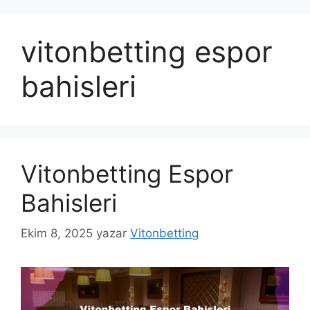
vitonbetting espor
bahisleri
Vitonbetting Espor
Bahisleri
Ekim 8, 2025
yazar
Vitonbetting