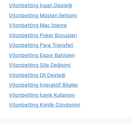
Vitonbetting İnsan Desteği
Vitonbetting Müşteri İletişimi
Vitonbetting Maç İzleme
Vitonbetting Poker Bonusları
Vitonbetting Para Transferi
Vitonbetting Espor Bahisleri
Vitonbetting Site Değişimi
Vitonbetting Dil Desteği
Vitonbetting İnteraktif Bilgiler
Vitonbetting İçerik Kullanımı
Vitonbetting Kimlik Gönderimi