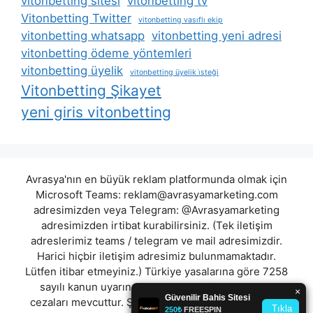
vitonbetting sitesi
vitonbetting tv
Vitonbetting Twitter
vitonbetting vasıflı ekip
vitonbetting whatsapp
vitonbetting yeni adresi
vitonbetting ödeme yöntemleri
vitonbetting üyelik
vitonbetting üyelik i̇steği
Vitonbetting Şikayet
yeni giris vitonbetting
Avrasya'nın en büyük reklam platformunda olmak için
Microsoft Teams:
reklam@avrasyamarketing.com
adresimizden veya Telegram: @Avrasyamarketing
adresimizden irtibat kurabilirsiniz. (Tek iletişim
adreslerimiz teams / telegram ve mail adresimizdir.
Harici hiçbir iletişim adresimiz bulunmamaktadır.
Lütfen itibar etmeyiniz.) Türkiye yasalarına göre 7258
sayılı kanun uyarınca yasa dışı bahis oynamanın
cezaları mevcuttur. Şu an bulunduğunuz site hiç bir