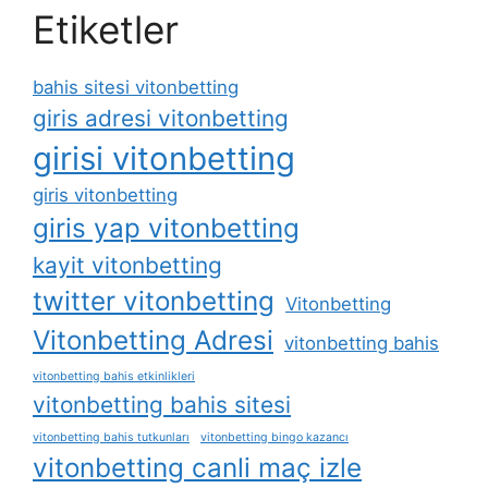
Etiketler
bahis sitesi vitonbetting
giris adresi vitonbetting
girisi vitonbetting
giris vitonbetting
giris yap vitonbetting
kayit vitonbetting
twitter vitonbetting
Vitonbetting
Vitonbetting Adresi
vitonbetting bahis
vitonbetting bahis etkinlikleri
vitonbetting bahis sitesi
vitonbetting bahis tutkunları
vitonbetting bingo kazancı
vitonbetting canli maç izle