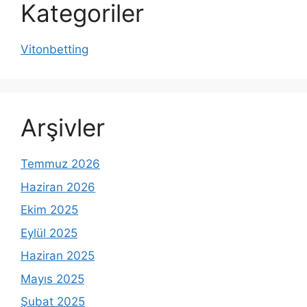
Kategoriler
Vitonbetting
Arşivler
Temmuz 2026
Haziran 2026
Ekim 2025
Eylül 2025
Haziran 2025
Mayıs 2025
Şubat 2025