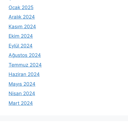
Ocak 2025
Aralık 2024
Kasım 2024
Ekim 2024
Eylül 2024
Ağustos 2024
Temmuz 2024
Haziran 2024
Mayıs 2024
Nisan 2024
Mart 2024