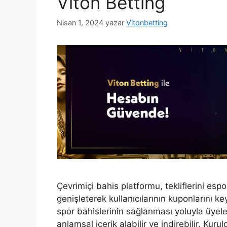
Viton Betting
Nisan 1, 2024
yazar
Vitonbetting
Çevrimiçi bahis platformu, tekliflerini espo
genişleterek kullanıcılarının kuponlarını ke
spor bahislerinin sağlanması yoluyla üyeler
anlamsal içerik alabilir ve indirebilir. Kur