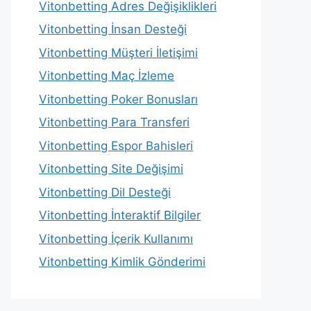
Vitonbetting Adres Değişiklikleri
Vitonbetting İnsan Desteği
Vitonbetting Müşteri İletişimi
Vitonbetting Maç İzleme
Vitonbetting Poker Bonusları
Vitonbetting Para Transferi
Vitonbetting Espor Bahisleri
Vitonbetting Site Değişimi
Vitonbetting Dil Desteği
Vitonbetting İnteraktif Bilgiler
Vitonbetting İçerik Kullanımı
Vitonbetting Kimlik Gönderimi