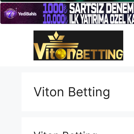
İçeriğe
atla
Viton Betting