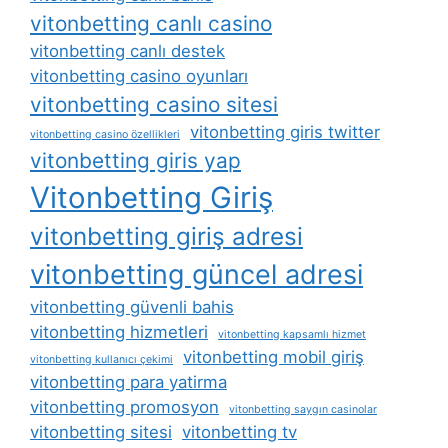
vitonbetting canlı casino
vitonbetting canlı destek
vitonbetting casino oyunları
vitonbetting casino sitesi
vitonbetting giris twitter
vitonbetting casino özellikleri
vitonbetting giris yap
Vitonbetting Giriş
vitonbetting giriş adresi
vitonbetting güncel adresi
vitonbetting güvenli bahis
vitonbetting hizmetleri
vitonbetting kapsamlı hizmet
vitonbetting mobil giriş
vitonbetting kullanıcı çekimi
vitonbetting para yatirma
vitonbetting promosyon
vitonbetting saygın casinolar
vitonbetting sitesi
vitonbetting tv