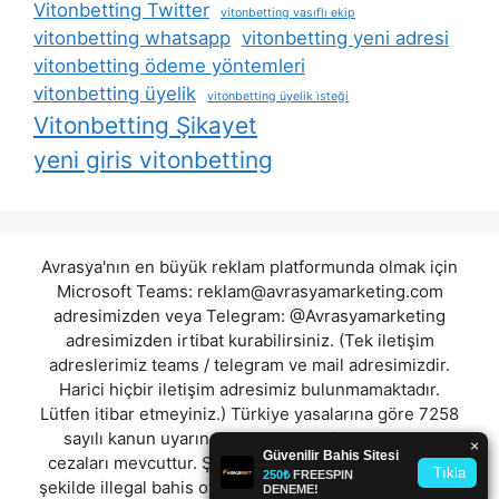
Vitonbetting Twitter
vitonbetting vasıflı ekip
vitonbetting whatsapp
vitonbetting yeni adresi
vitonbetting ödeme yöntemleri
vitonbetting üyelik
vitonbetting üyelik i̇steği
Vitonbetting Şikayet
yeni giris vitonbetting
Avrasya'nın en büyük reklam platformunda olmak için
Microsoft Teams:
reklam@avrasyamarketing.com
adresimizden veya Telegram: @Avrasyamarketing
adresimizden irtibat kurabilirsiniz. (Tek iletişim
adreslerimiz teams / telegram ve mail adresimizdir.
Harici hiçbir iletişim adresimiz bulunmamaktadır.
Lütfen itibar etmeyiniz.) Türkiye yasalarına göre 7258
sayılı kanun uyarınca yasa dışı bahis oynamanın
cezaları mevcuttur. Şu an bulunduğunuz site hiç bir
şekilde illegal bahis oyunları oynatmıyor ve oynamaya