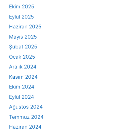
Ekim 2025
Eylül 2025
Haziran 2025
Mayıs 2025
Şubat 2025
Ocak 2025
Aralık 2024
Kasım 2024
Ekim 2024
Eylül 2024
Ağustos 2024
Temmuz 2024
Haziran 2024