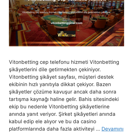
Vitonbetting cep telefonu hizmeti Vitonbetting
şikâyetlerini dile getirmekten çekiniyor.
Vitonbetting şikâyet sayfası, müşteri destek
ekibinin hızlı yanıtıyla dikkat çekiyor. Bazen
şikâyetler çözüme kavuşur ancak daha sonra
tartışma kaynağı haline gelir. Bahis sitesindeki
ekip bu nedenle Vitonbetting şikâyetlerine
anında yanıt veriyor. Şirket şikâyetleri anında
kabul edip ele alıyor ve bu da casino
platformlarında daha fazla aktiviteyi …
Devamını