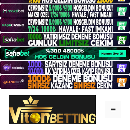
İçeriğe
atla
Menü